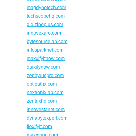
magdynotech.com
techscopehq.com
digizineplus.com
innovexaro.com
bytesourcelab.com
infosparknet.com
maxxifyitnow.com
quixifynow.com
zephyruspro.com
optipathx.com
nextronixlab.com
zentrixhq.com
innovestanet.com
dynabytexpert.com
flexifyit.com
maxxiogo.com