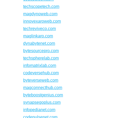
techscopetech.com
magdynoweb.com
innovexaroweb.com
techreviveco.com
maglinkaro.com
dynabytenet.com
bytesourcepro.com
techspherelab.com
infomatrixlab.com
codeversehub.com
byteverseweb.com
magconnecthub.com
byteboostgenius.com
synapsegoplus.com
infopedianet.com
codepulsenet.com