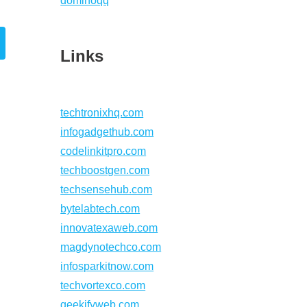
dominoqq
Links
techtronixhq.com
infogadgethub.com
codelinkitpro.com
techboostgen.com
techsensehub.com
bytelabtech.com
innovatexaweb.com
magdynotechco.com
infosparkitnow.com
techvortexco.com
geekifyweb.com