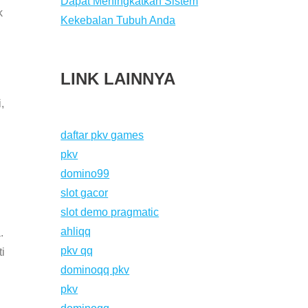
Dapat Meningkatkan Sistem
k
Kekebalan Tubuh Anda
LINK LAINNYA
,
daftar pkv games
pkv
domino99
slot gacor
slot demo pragmatic
ahliqq
.
pkv qq
i
dominoqq pkv
pkv