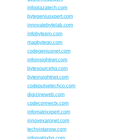
infoplazatech.com
bytegeniusxpert.com
innovatebytelab.com
infobytepro.com
magbytego.com
codegeniusnet.com
infoinsightnet.com
bytesourcehq.com
byteinsightnet.com
codepulsetechco.com
digizineweb.com
codeconnectx.com
infomatrixxpert.com
innovexaronet.com
techvistanow.com
infomatrixhq.com