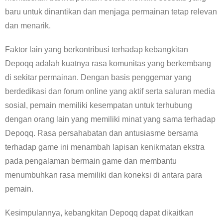
baru untuk dinantikan dan menjaga permainan tetap relevan
dan menarik.
Faktor lain yang berkontribusi terhadap kebangkitan
Depoqq adalah kuatnya rasa komunitas yang berkembang
di sekitar permainan. Dengan basis penggemar yang
berdedikasi dan forum online yang aktif serta saluran media
sosial, pemain memiliki kesempatan untuk terhubung
dengan orang lain yang memiliki minat yang sama terhadap
Depoqq. Rasa persahabatan dan antusiasme bersama
terhadap game ini menambah lapisan kenikmatan ekstra
pada pengalaman bermain game dan membantu
menumbuhkan rasa memiliki dan koneksi di antara para
pemain.
Kesimpulannya, kebangkitan Depoqq dapat dikaitkan