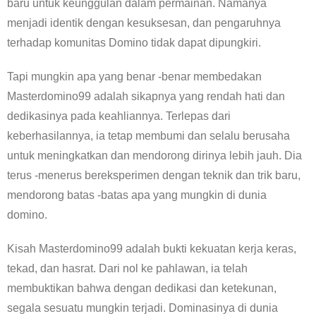
baru untuk keunggulan dalam permainan. Namanya
menjadi identik dengan kesuksesan, dan pengaruhnya
terhadap komunitas Domino tidak dapat dipungkiri.
Tapi mungkin apa yang benar -benar membedakan
Masterdomino99 adalah sikapnya yang rendah hati dan
dedikasinya pada keahliannya. Terlepas dari
keberhasilannya, ia tetap membumi dan selalu berusaha
untuk meningkatkan dan mendorong dirinya lebih jauh. Dia
terus -menerus bereksperimen dengan teknik dan trik baru,
mendorong batas -batas apa yang mungkin di dunia
domino.
Kisah Masterdomino99 adalah bukti kekuatan kerja keras,
tekad, dan hasrat. Dari nol ke pahlawan, ia telah
membuktikan bahwa dengan dedikasi dan ketekunan,
segala sesuatu mungkin terjadi. Dominasinya di dunia