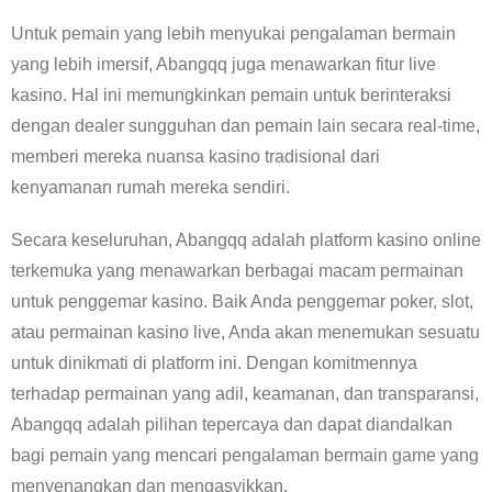
Untuk pemain yang lebih menyukai pengalaman bermain
yang lebih imersif, Abangqq juga menawarkan fitur live
kasino. Hal ini memungkinkan pemain untuk berinteraksi
dengan dealer sungguhan dan pemain lain secara real-time,
memberi mereka nuansa kasino tradisional dari
kenyamanan rumah mereka sendiri.
Secara keseluruhan, Abangqq adalah platform kasino online
terkemuka yang menawarkan berbagai macam permainan
untuk penggemar kasino. Baik Anda penggemar poker, slot,
atau permainan kasino live, Anda akan menemukan sesuatu
untuk dinikmati di platform ini. Dengan komitmennya
terhadap permainan yang adil, keamanan, dan transparansi,
Abangqq adalah pilihan tepercaya dan dapat diandalkan
bagi pemain yang mencari pengalaman bermain game yang
menyenangkan dan mengasyikkan.