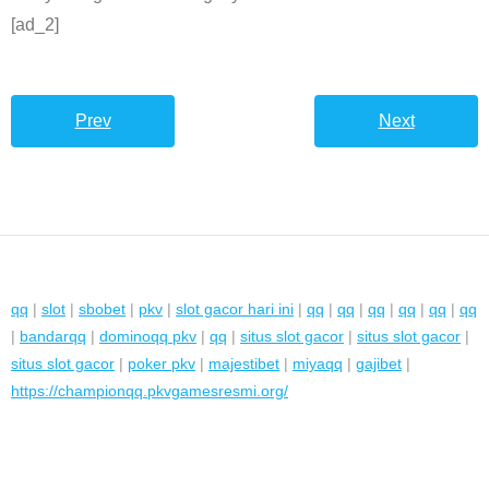
[ad_2]
Prev
Next
qq
|
slot
|
sbobet
|
pkv
|
slot gacor hari ini
|
qq
|
qq
|
qq
|
qq
|
qq
|
qq
|
bandarqq
|
dominoqq pkv
|
qq
|
situs slot gacor
|
situs slot gacor
|
situs slot gacor
|
poker pkv
|
majestibet
|
miyaqq
|
gajibet
|
https://championqq.pkvgamesresmi.org/