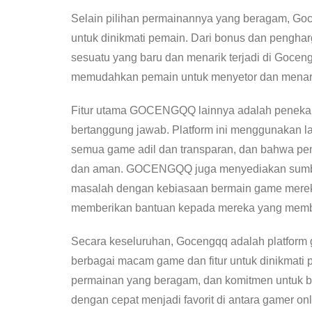
Selain pilihan permainannya yang beragam, Go
untuk dinikmati pemain. Dari bonus dan penghar
sesuatu yang baru dan menarik terjadi di Gocen
memudahkan pemain untuk menyetor dan menari
Fitur utama GOCENGQQ lainnya adalah penekan
bertanggung jawab. Platform ini menggunakan 
semua game adil dan transparan, dan bahwa p
dan aman. GOCENGQQ juga menyediakan sumbe
masalah dengan kebiasaan bermain game merek
memberikan bantuan kepada mereka yang mem
Secara keseluruhan, Gocengqq adalah platform
berbagai macam game dan fitur untuk dinikmati
permainan yang beragam, dan komitmen untuk b
dengan cepat menjadi favorit di antara gamer on