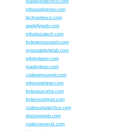
magdynotechco.com
infosparkitnow.com
techvortexco.com
geekifyweb.com
infoplazatech.com
bytegeniusxpert.com
innovatebytelab.com
infobytepro.com
magbytego.com
codegeniusnet.com
infoinsightnet.com
bytesourcehq.com
byteinsightnet.com
codepulsetechco.com
digizineweb.com
codeconnectx.com