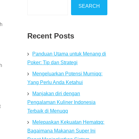
SEARCH
ah
Recent Posts
Panduan Utama untuk Menang di
Poker: Tip dan Strategi
h
Mengeluarkan Potensi Murniqq:
Yang Perlu Anda Ketahui
Manjakan diri dengan
Pengalaman Kuliner Indonesia
t
Terbaik di Menuqq
Melepaskan Kekuatan Hematqq:
Bagaimana Makanan Super Ini