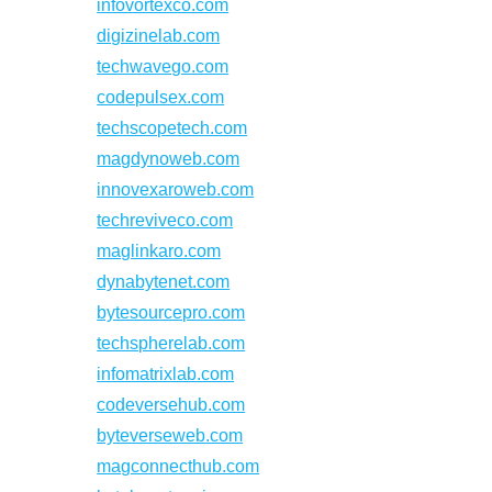
infovortexco.com
digizinelab.com
techwavego.com
codepulsex.com
techscopetech.com
magdynoweb.com
innovexaroweb.com
techreviveco.com
maglinkaro.com
dynabytenet.com
bytesourcepro.com
techspherelab.com
infomatrixlab.com
codeversehub.com
byteverseweb.com
magconnecthub.com