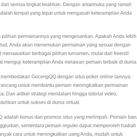
dari semua tingkat keahlian. Dengan antarmuka yang ramah
alah tempat yang tepat untuk mengasah keterampilan Anda
ah pilihan permainannya yang mengesankan. Apakah Anda lebih
Stud, Anda akan menemukan permainan yang sesuai dengan
QQ menawarkan berbagai pilihan turnamen, mulai dari freeroll
pat menguji keterampilan Anda melawan pemain terbaik di dunia
 membedakan GocengQQ dengan situs poker online lainnya.
 dirancang untuk membantu pemain meningkatkan permainan
ari artikel strategi mendalam hingga tutorial video,
hkan untuk sukses di dunia virtual.
 adalah bonus dan promosi situs yang melimpah. Pemain bar
giurkan, sementara pemain reguler dapat memperoleh hadiah
 banyak cara untuk meningkatkan uang Anda, mudah untuk