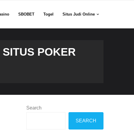
asino
SBOBET
Togel
Situs Judi Online
SITUS POKER
Search
SEARCH