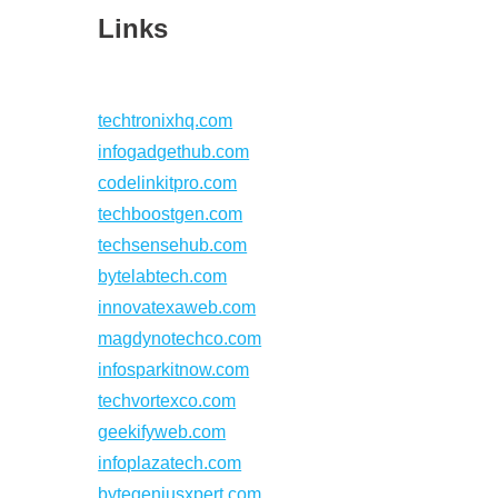
Links
techtronixhq.com
infogadgethub.com
codelinkitpro.com
techboostgen.com
techsensehub.com
bytelabtech.com
innovatexaweb.com
magdynotechco.com
infosparkitnow.com
techvortexco.com
geekifyweb.com
infoplazatech.com
bytegeniusxpert.com