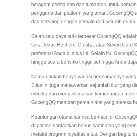
beragam permainan dan turnamen untuk pemain 
pengguna dan platform yang aman, GocengQQ ad
dan bersaing dengan pemain dari seluruh dunia.
Salah satu daya tarik terbesar GocengQQ adal
suka Texas Hold’em, Omaha, atau Seven Card 
preferensi Anda di situs ini. Selain itu, Goceng
hingga acara berisiko tinggi, sehingga Anda da
Namun bukan hanya variasi permainannya yang
Situs ini juga menawarkan sejumlah fitur yang
mereka dan memaksimalkan kemenangan mereka. D
GocengQQ memberi pemain alat yang mereka butu
Keuntungan utama lainnya bermain di GocengQQ
dapat memanfaatkan bonus sambutan yang meng
melalui program loyalitas situs. Dengan begitu