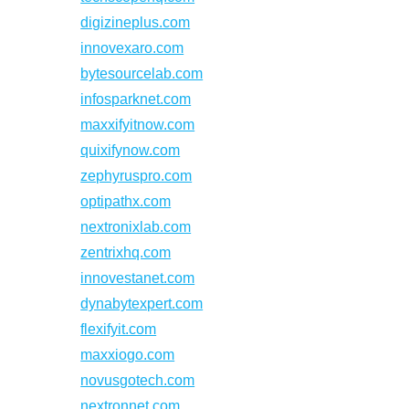
digizineplus.com
innovexaro.com
bytesourcelab.com
infosparknet.com
maxxifyitnow.com
quixifynow.com
zephyruspro.com
optipathx.com
nextronixlab.com
zentrixhq.com
innovestanet.com
dynabytexpert.com
flexifyit.com
maxxiogo.com
novusgotech.com
nextronnet.com