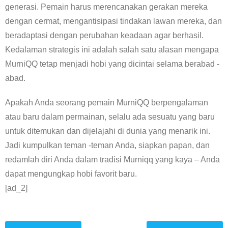
generasi. Pemain harus merencanakan gerakan mereka
dengan cermat, mengantisipasi tindakan lawan mereka, dan
beradaptasi dengan perubahan keadaan agar berhasil.
Kedalaman strategis ini adalah salah satu alasan mengapa
MurniQQ tetap menjadi hobi yang dicintai selama berabad -
abad.
Apakah Anda seorang pemain MurniQQ berpengalaman
atau baru dalam permainan, selalu ada sesuatu yang baru
untuk ditemukan dan dijelajahi di dunia yang menarik ini.
Jadi kumpulkan teman -teman Anda, siapkan papan, dan
redamlah diri Anda dalam tradisi Murniqq yang kaya – Anda
dapat mengungkap hobi favorit baru.
[ad_2]