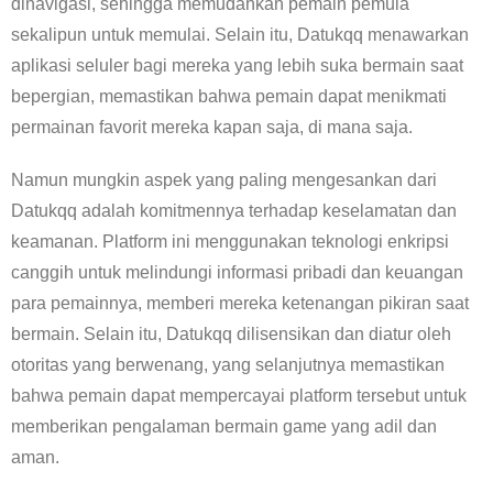
dinavigasi, sehingga memudahkan pemain pemula
sekalipun untuk memulai. Selain itu, Datukqq menawarkan
aplikasi seluler bagi mereka yang lebih suka bermain saat
bepergian, memastikan bahwa pemain dapat menikmati
permainan favorit mereka kapan saja, di mana saja.
Namun mungkin aspek yang paling mengesankan dari
Datukqq adalah komitmennya terhadap keselamatan dan
keamanan. Platform ini menggunakan teknologi enkripsi
canggih untuk melindungi informasi pribadi dan keuangan
para pemainnya, memberi mereka ketenangan pikiran saat
bermain. Selain itu, Datukqq dilisensikan dan diatur oleh
otoritas yang berwenang, yang selanjutnya memastikan
bahwa pemain dapat mempercayai platform tersebut untuk
memberikan pengalaman bermain game yang adil dan
aman.