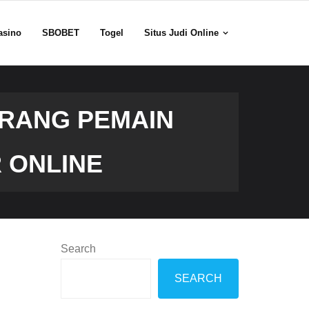
asino
SBOBET
Togel
Situs Judi Online
RANG PEMAIN
 ONLINE
Search
SEARCH