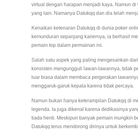
virtual dengan harapan menjadi kaya. Namun di
yang lain. Namanya Datukqq dan dia telah menja
Kenaikan ketenaran Datukqq di dunia poker onl
kemunduran sepanjang kariernya, ia berhasil me
pemain top dalam permainan ini.
Salah satu aspek yang paling mengesankan da
konsisten mengungguli lawan-lawannya, tidak p
luar biasa dalam membaca pergerakan lawanny
menggaruk-garuk kepala karena tidak percaya.
Namun bukan hanya keterampilan Datukqq di m
legenda. Ia juga dikenal karena dedikasinya ya
tiada henti. Meskipun banyak pemain mungkin ber
Datukqq terus mendorong dirinya untuk berkem