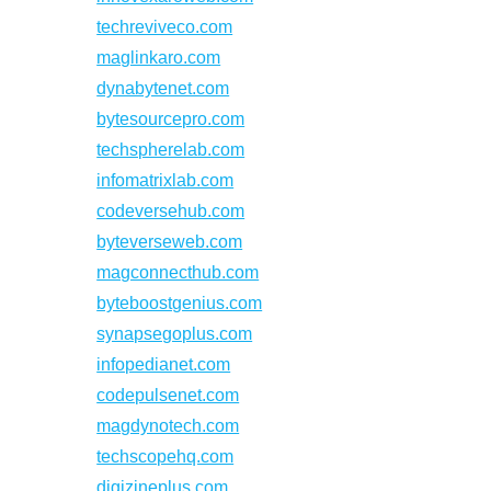
techreviveco.com
maglinkaro.com
dynabytenet.com
bytesourcepro.com
techspherelab.com
infomatrixlab.com
codeversehub.com
byteverseweb.com
magconnecthub.com
byteboostgenius.com
synapsegoplus.com
infopedianet.com
codepulsenet.com
magdynotech.com
techscopehq.com
digizineplus.com